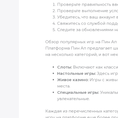
Проверьте правильность вве
Проверьте выполнение услов
Убедитесь, что ваш аккаунт
Свяжитесь со службой подд
Следите за обновлениями на
Обзор популярных игр на Пин Ап
Платформа Пин Ап предлагает ши
на несколько категорий, и вот не
Слоты:
Включают как класси
Настольные игры:
Здесь игр
Живое казино:
Игры с живым
места.
Специальные игры:
Уникальн
увлекательные.
Каждая из перечисленных категор
игру на платформе еще более пр