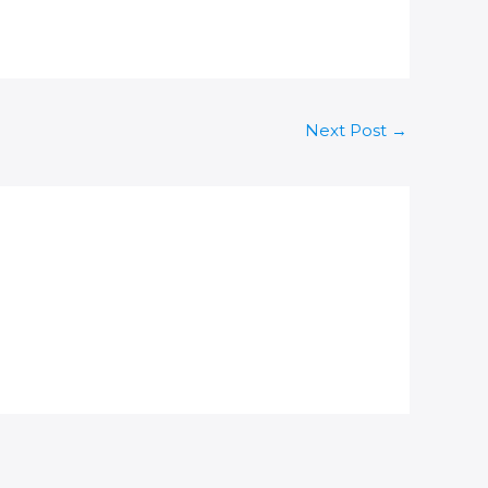
Next Post
→