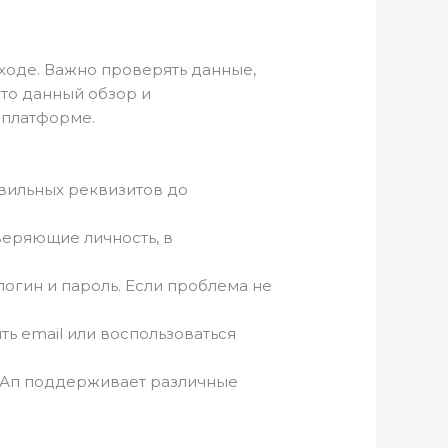
ходе. Важно проверять данные,
что данный обзор и
 платформе.
вильных реквизитов до
веряющие личность, в
огин и пароль. Если проблема не
ть email или воспользоваться
 Ап поддерживает различные