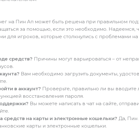
нег на Пин Ап может быть решена при правильном под
щаться за помощью, если это необходимо. Надеемся, 
и для игроков, которые столкнулись с проблемами на
оде средств?
Причины могут варьироваться – от непра
усов.
каунта?
Вам необходимо загрузить документы, удосто
те.
войти в аккаунт?
Проверьте, правильно ли вы вводите л
функцией восстановления пароля.
поддержки?
Вы можете написать в чат на сайте, отправи
йте.
а средств на карты и электронные кошельки?
Да, Пин
анковские карты и электронные кошельки.