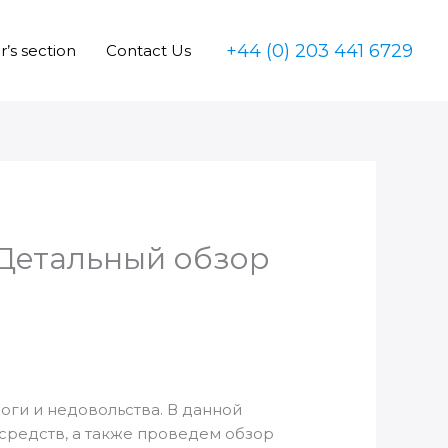
+44 (0) 203 441 6729
’s section
Contact Us
? Детальный обзор
оги и недовольства. В данной
 средств, а также проведем обзор