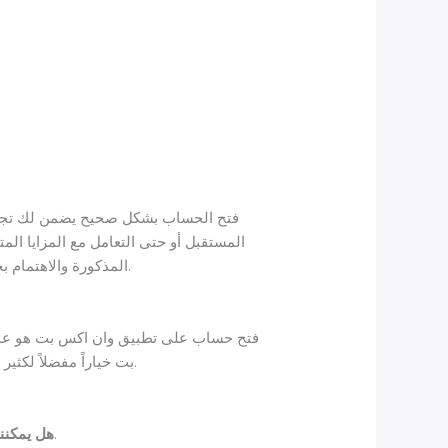
فتح الحساب بشكل صحيح يضمن لك تجربة
المستقبل أو حتى التعامل مع المزايا الم
المذكورة والاهتمام بجميع تفاصيل التسجيل. من المهم أيضاً متابعة تحديثات التطبيق لضمان الاستفاد من كافة التحسينات والمميزات الجديدة.
فتح حساب على تطبيق وان اكس بت هو عملية
بت خياراً مفضلاً لكثير من المستخدمين. تذكر دائماً الاهتمام بجميع تفاصيل التسجيل والقيام بالتحديثات اللازمة للحفاظ على حسابك آمناً وفعالاً.
لا، يتطلب التطبيق استخدام بريد إلكتروني لتأكيد الحساب.
هل يمكنن