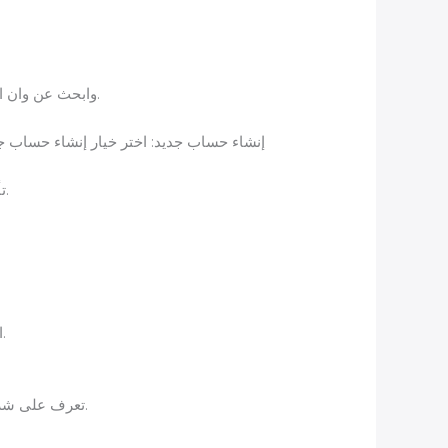
تحميل التطبيق: توجه إلى متجر التطبيقات على هاتفك (Google Play أو App Store) وابحث عن وان اكس بت، ثم قم بتحميله.
إنشاء حساب جديد: اختر خيار إنشاء حساب جد
تأكيد البريد الإلكتروني: ستتلقى رسالة تأكيد عبر البريد الإلكتروني، قم بالضغط على الرابط المرفق لتأكيد حسابك.
استخدم كلمة مرور قوية: تأكد من أن كلمة المرور تتكون من مزيج من الحروف الكبيرة والصغيرة والأرقام والرموز.
تعرف على شروط الاستخدام: اقضِ بعض الوقت في قراءة شروط الاستخدام لتمتلك فهماً واضحاً حول كيفية استخدام التطبيق.