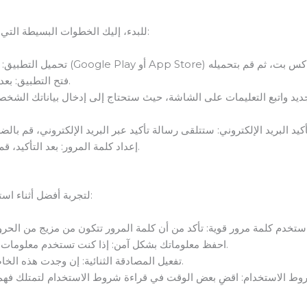
للبدء، إليك الخطوات البسيطة التي يمكنك اتباعها لفتح حساب على وان اكس بت:
فتح التطبيق: بعد تحميله، قم بفتح التطبيق على جهازك.
يد واتبع التعليمات على الشاشة، حيث ستحتاج إلى إدخال بياناتك الشخصية
إعداد كلمة المرور: بعد التأكيد، قم بإعداد كلمة مرور قوية وسهلة الحفظ.
لتجربة أفضل أثناء استخدام وان اكس بت، إليك بعض النصائح الهامة:
احفظ معلوماتك بشكل آمن: إذا كنت تستخدم معلومات حساسة، تأكد من تخزينها بطريقة آمنة.
تفعيل المصادقة الثنائية: إن وجدت هذه الخاصية، قم بتفعيلها لزيادة مستوى الأمان.