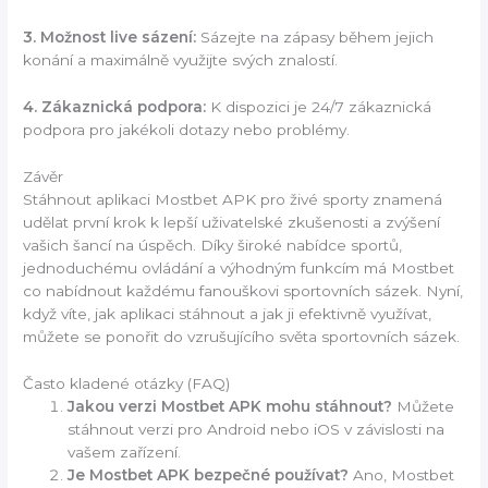
3. Možnost live sázení:
Sázejte na zápasy během jejich
konání a maximálně využijte svých znalostí.
4. Zákaznická podpora:
K dispozici je 24/7 zákaznická
podpora pro jakékoli dotazy nebo problémy.
Závěr
Stáhnout aplikaci Mostbet APK pro živé sporty znamená
udělat první krok k lepší uživatelské zkušenosti a zvýšení
vašich šancí na úspěch. Díky široké nabídce sportů,
jednoduchému ovládání a výhodným funkcím má Mostbet
co nabídnout každému fanouškovi sportovních sázek. Nyní,
když víte, jak aplikaci stáhnout a jak ji efektivně využívat,
můžete se ponořit do vzrušujícího světa sportovních sázek.
Často kladené otázky (FAQ)
Jakou verzi Mostbet APK mohu stáhnout?
Můžete
stáhnout verzi pro Android nebo iOS v závislosti na
vašem zařízení.
Je Mostbet APK bezpečné používat?
Ano, Mostbet