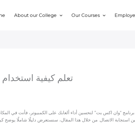
me
About our College
Our Courses
Employer
تعلم كيفية استخدام 
برنامج “وان اكس بت” لتحسين أداء ألعابك على الكمبيوتر، فأنت في المكان
 استجابة الاتصال. من خلال هذا المقال، سنستعرض دليلًا شاملًا يوضح كي