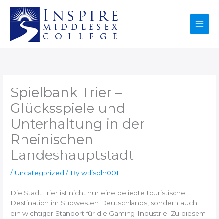
Skip
to
content
Spielbank Trier –
Glücksspiele und
Unterhaltung in der
Rheinischen
Landeshauptstadt
/
Uncategorized
/ By
wdisoln001
Die Stadt Trier ist nicht nur eine beliebte touristische
Destination im Südwesten Deutschlands, sondern auch
ein wichtiger Standort für die Gaming-Industrie. Zu diesem