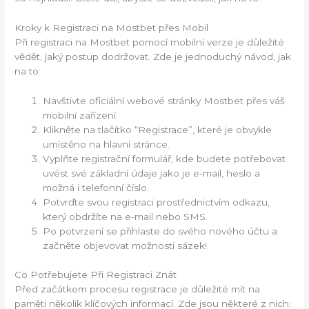
Kroky k Registraci na Mostbet přes Mobil
Při registraci na Mostbet pomocí mobilní verze je důležité
vědět, jaký postup dodržovat. Zde je jednoduchý návod, jak
na to:
Navštivte oficiální webové stránky Mostbet přes váš
mobilní zařízení.
Klikněte na tlačítko “Registrace”, které je obvykle
umístěno na hlavní stránce.
Vyplňte registrační formulář, kde budete potřebovat
uvést své základní údaje jako je e-mail, heslo a
možná i telefonní číslo.
Potvrďte svou registraci prostřednictvím odkazu,
který obdržíte na e-mail nebo SMS.
Po potvrzení se přihlaste do svého nového účtu a
začněte objevovat možnosti sázek!
Co Potřebujete Při Registraci Znát
Před začátkem procesu registrace je důležité mít na
paměti několik klíčových informací. Zde jsou některé z nich: