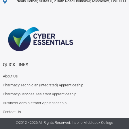
Neals Corner, Suites 5, 2 Bath Road Hounslow, Middlesex, TW3 3HJ
QUICK LINKS
About Us
Pharmacy Technician (Integrated) Apprenticeship
Pharmacy Services Assistant Apprenticeship
Business Administrator Apprenticeship
Contact Us
©2012 - 2026 All Rights Reserved.
Inspire Middlesex College