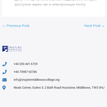
доступна через чат и электронную почту.
←
Previous Post
Next Post
→
+44 203 441 6729
+44 73987 60786
info@inspiremiddlesexcollege.org
Neals Corner, Suites 5, 2 Bath Road Hounslow, Middlesex, TW3 3HJ