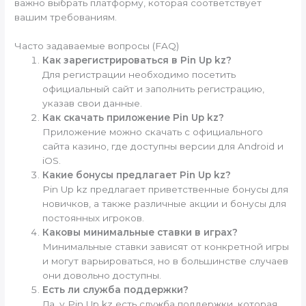
важно выбрать платформу, которая соответствует
вашим требованиям.
Часто задаваемые вопросы (FAQ)
Как зарегистрироваться в Pin Up kz?
Для регистрации необходимо посетить
официальный сайт и заполнить регистрацию,
указав свои данные.
Как скачать приложение Pin Up kz?
Приложение можно скачать с официального
сайта казино, где доступны версии для Android и
iOS.
Какие бонусы предлагает Pin Up kz?
Pin Up kz предлагает приветственные бонусы для
новичков, а также различные акции и бонусы для
постоянных игроков.
Каковы минимальные ставки в играх?
Минимальные ставки зависят от конкретной игры
и могут варьироваться, но в большинстве случаев
они довольно доступны.
Есть ли служба поддержки?
Да, у Pin Up kz есть служба поддержки, которая