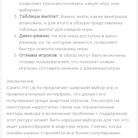
позволяет игрокам понимать, какую игру они
выбирают.
Таблицы выплат:
Важно знать, какие выигрыши
возможны, и для этого в обзоре представлены
таблицы выплат для каждой игры.
Демо-режим:
Не все игры доступны в демо-
режиме, но те, которые имеются, позволяют
быстро освоить механику игры.
Отзывы игроков:
В обзор могут быть включены
отзывы пользователей, что поможет новым
игрокам составить мнение о различных играх.
Заключение
Casino Pin Up kz предлагает широкий выбор игр и
привлекательный интерфейс, что делает его
популярным среди азартных игроков. Несмотря на
некоторые недостатки, такие как ограниченные
методы вывода и возможные проблемы с поддержкой,
этот ресурс может быть хорошим выбором для тех, кто
ищет разнообразие в азартных играх. Сейчас, когда
онлайн-казино становятся все более популярными,