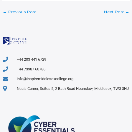
←
Previous Post
Next Post
→
+44 203 441 6729
+44 73987 60786
info@inspiremiddlesexcollege.org
Neals Corner, Suites 5, 2 Bath Road Hounslow, Middlesex, TW3 3HJ