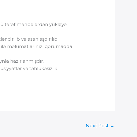
cü tərəf mənbələrdən yükləyə
əndirilib və asanlaşdırılıb.
rı ilə məlumatlarınızı qorumaqda
zaynla hazırlanmışdır.
siyyətlər və təhlükəsizlik
Next Post
→