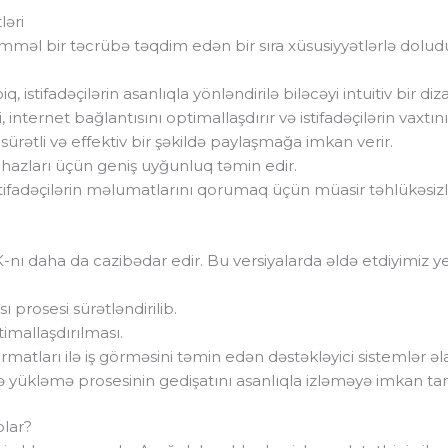
ləri
mməl bir təcrübə təqdim edən bir sıra xüsusiyyətlərlə doludu
q, istifadəçilərin asanlıqla yönləndirilə biləcəyi intuitiv bir di
 internet bağlantısını optimallaşdırır və istifadəçilərin vaxtın
 sürətli və effektiv bir şəkildə paylaşmağa imkan verir.
hazları üçün geniş uyğunluq təmin edir.
tifadəçilərin məlumatlarını qorumaq üçün müasir təhlükəsizli
 daha da cazibədar edir. Bu versiyalarda əldə etdiyimiz yeni
ı prosesi sürətləndirilib.
imallaşdırılması.
ormatları ilə iş görməsini təmin edən dəstəkləyici sistemlər əla
ilərə yükləmə prosesinin gedişatını asanlıqla izləməyə imkan tan
lar?