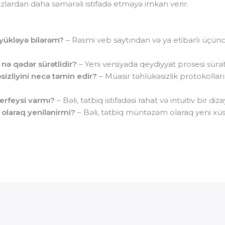
lardan daha səmərəli istifadə etməyə imkan verir.
 yükləyə bilərəm?
– Rəsmi veb saytından və ya etibarlı üçün
nə qədər sürətlidir?
– Yeni versiyada qeydiyyat prosesi sürətl
sizliyini necə təmin edir?
– Müasir təhlükəsizlik protokolla
terfeysi varmı?
– Bəli, tətbiq istifadəsi rahat və intuitiv bir di
olaraq yenilənirmi?
– Bəli, tətbiq müntəzəm olaraq yeni xüsu