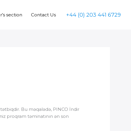
+44 (0) 203 441 6729
’s section
Contact Us
 tətbiqdir. Bu məqalədə, PINCO İndir
iyiniz proqram təminatının ən son