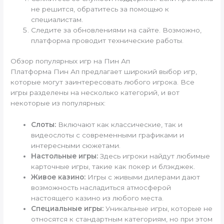
не решится, обратитесь за помощью к
специалистам.
Следите за обновлениями на сайте. Возможно,
платформа проводит технические работы.
Обзор популярных игр на Пин Ап
Платформа Пин Ап предлагает широкий выбор игр,
которые могут заинтересовать любого игрока. Все
игры разделены на несколько категорий, и вот
некоторые из популярных:
Слоты:
Включают как классические, так и
видеослоты с современными графиками и
интересными сюжетами.
Настольные игры:
Здесь игроки найдут любимые
карточные игры, такие как покер и блэкджек.
Живое казино:
Игры с живыми дилерами дают
возможность насладиться атмосферой
настоящего казино из любого места.
Специальные игры:
Уникальные игры, которые не
относятся к стандартным категориям, но при этом