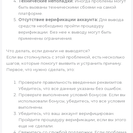
Технические неполадки:
Иногда проблемы могут
быть вызваны техническими сбоями на самой
платформе.
Отсутствие верификации аккаунта:
Для вывода
средств необходимо пройти процедуру
верификации. Без нее к выводу могут быть
применены ограничения.
Что делать, если деньги не выводятся?
Если вы столкнулись с этой проблемой, есть несколько
шагов, которые помогут выявить и устранить причину.
Первое, что нужно сделать, это:
Проверьте правильность введенных реквизитов.
Убедитесь, что все данные указаны без ошибок.
Проверьте выполнение условий бонусов. Если вы
использовали бонусы, убедитесь, что все условия
выполнены.
Убедитесь, что ваш аккаунт верифицирован.
Пройдите процедуру верификации, если вы этого
еще не сделали.
Свяжитесь со службой поддержки. Если проблема