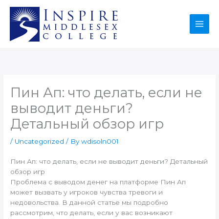
Skip
to
content
Пин Ап: что делать, если не
выводит деньги?
Детальный обзор игр
/
Uncategorized
/ By
wdisoln001
Пин Ап: что делать, если не выводит деньги? Детальный
обзор игр
Проблема с выводом денег на платформе Пин Ап
может вызвать у игроков чувства тревоги и
недовольства. В данной статье мы подробно
рассмотрим, что делать, если у вас возникают