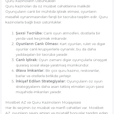
Quru Kazinoların Üstünlükləri
Quru kazinoları da öz müsbət cəhətlərinə malikdir.
Oyunçuların canlı bir mühitdə iştirak etməsi, oyunların
məsafəli oynanmasından fərqli bir təcrübə təqdim edir. Quru
kazinolarla bağlı bəzi üstünlüklər:
Şəxsi Təcrübə:
Canlı oyun atmosferi, dostlarla bir
yerdə vaxt keçirmək imkanıdır.
Oyunların Canlı Olması:
Kart oyunları, rulet və digər
oyunlar canlı krupiyerlərlə oynanılır, bu da daha
yaddaqalan bir təcrübə yaradır.
Canlı İştirak:
Oyun zamanı digər oyunçularla ünsiyyət
quraraq sosial əlaqə yaratmaq mümkündür.
Əlavə İmkanlar:
Bir çox quru kazino, restoranlar,
barlar və otellərlə birlikdə yerləşir.
İnkişaf Edilən Strategiyalar:
Oyunçuların öz oyun
strategiyalarını daha asan tətbiq etmələri üçün şəxsi
müşahidə imkanları yaradır.
Mostbet AZ və Quru Kazinoların Müqayisəsi
Hər iki seçimin öz müsbət və mənfi cəhətləri var. Mostbet
AZ, oyunların sayını artıran və müxtəlif bonuslar təqdim edən