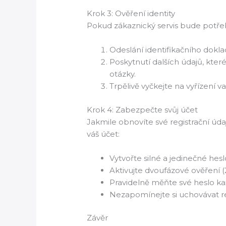
Krok 3: Ověření identity
Pokud zákaznický servis bude potřebo
Odeslání identifikačního dokl
Poskytnutí dalších údajů, kter
otázky.
Trpělivě vyčkejte na vyřízení v
Krok 4: Zabezpečte svůj účet
Jakmile obnovíte své registrační údaj
váš účet:
Vytvořte silné a jedinečné hes
Aktivujte dvoufázové ověření (2
Pravidelně měňte své heslo ka
Nezapomínejte si uchovávat r
Závěr