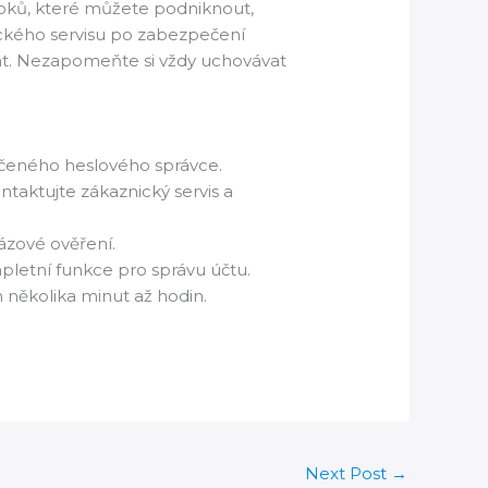
kroků, které můžete podniknout,
nického servisu po zabezpečení
nat. Nezapomeňte si vždy uchovávat
ečeného heslového správce.
ntaktujte zákaznický servis a
fázové ověření.
pletní funkce pro správu účtu.
 několika minut až hodin.
Next Post
→