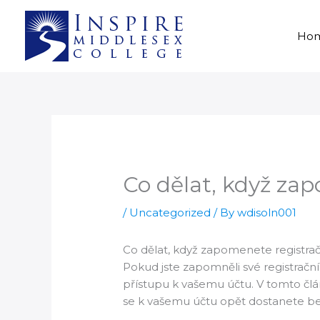
Skip
to
Ho
content
Co dělat, když za
/
Uncategorized
/ By
wdisoln001
Co dělat, když zapomenete registra
Pokud jste zapomněli své registračn
přístupu k vašemu účtu. V tomto člán
se k vašemu účtu opět dostanete be