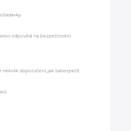
požadavky:
ce nebo odpovědi na bezpečnostní
 je několik doporučení, jak zabezpečit
aků.