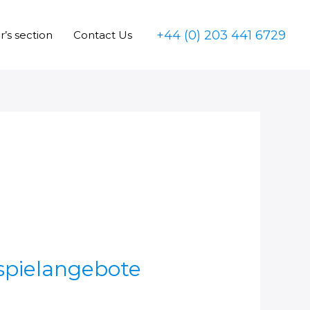
+44 (0) 203 441 6729
’s section
Contact Us
sspielangebote