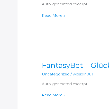
Überblick
Auto-generated excerpt
über
die
Read More »
Glücksspielangebote
FantasyBet
FantasyBet – Glück
–
Uncategorized
/
wdisoln001
Glücksspiel
für
Auto-generated excerpt
Fantasievolle
Spieler
Read More »