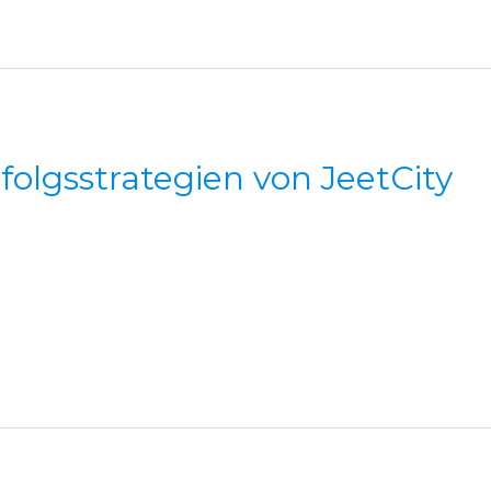
rfolgsstrategien von JeetCity