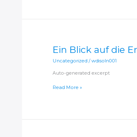
des
Risikos
Ein
Ein Blick auf die E
Blick
Uncategorized
/
wdisoln001
auf
die
Auto-generated excerpt
Erfolgsstrategien
von
Read More »
JeetCity