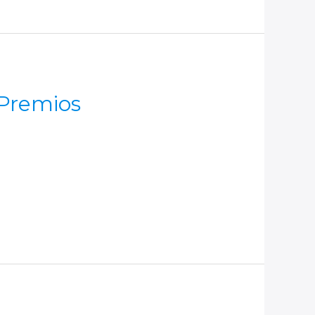
 Premios